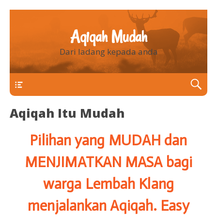
Aqiqah Mudah
Dari ladang kepada anda
Aqiqah Itu Mudah
Pilihan yang MUDAH dan
MENJIMATKAN MASA bagi
warga Lembah Klang
menjalankan Aqiqah. Easy